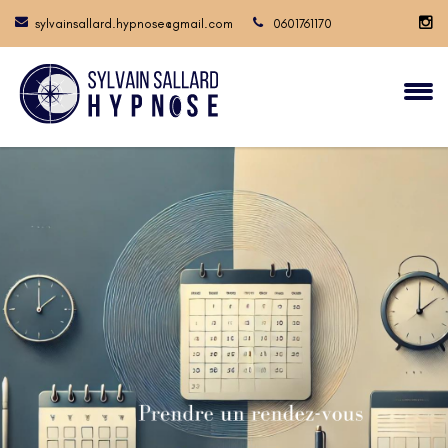
sylvainsallard.hypnose@gmail.com
0601761170